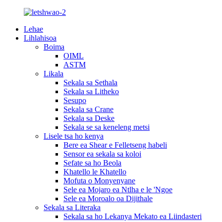
Lehae
Lihlahisoa
Boima
OIML
ASTM
Likala
Sekala sa Sethala
Sekala sa Litheko
Sesupo
Sekala sa Crane
Sekala sa Deske
Sekala se sa keneleng metsi
Lisele tsa ho kenya
Bere ea Shear e Felletseng habeli
Sensor ea sekala sa koloi
Sefate sa ho Beola
Khatello le Khatello
Mofuta o Monyenyane
Sele ea Mojaro ea Ntlha e le 'Ngoe
Sele ea Moroalo oa Dijithale
Sekala sa Literaka
Sekala sa ho Lekanya Mekato ea Liindasteri