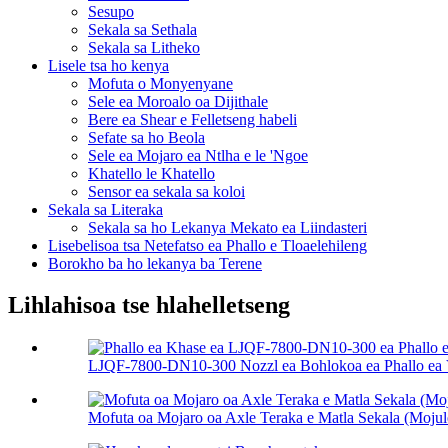
Sesupo
Sekala sa Sethala
Sekala sa Litheko
Lisele tsa ho kenya
Mofuta o Monyenyane
Sele ea Moroalo oa Dijithale
Bere ea Shear e Felletseng habeli
Sefate sa ho Beola
Sele ea Mojaro ea Ntlha e le 'Ngoe
Khatello le Khatello
Sensor ea sekala sa koloi
Sekala sa Literaka
Sekala sa ho Lekanya Mekato ea Liindasteri
Lisebelisoa tsa Netefatso ea Phallo e Tloaelehileng
Borokho ba ho lekanya ba Terene
Lihlahisoa tse hlahelletseng
LJQF-7800-DN10-300 Nozzl ea Bohlokoa ea Phallo ea Ve
Mofuta oa Mojaro oa Axle Teraka e Matla Sekala (Mojule