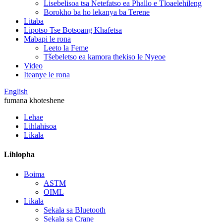
Lisebelisoa tsa Netefatso ea Phallo e Tloaelehileng
Borokho ba ho lekanya ba Terene
Litaba
Lipotso Tse Botsoang Khafetsa
Mabapi le rona
Leeto la Feme
Tšebeletso ea kamora thekiso le Nyeoe
Video
Iteanye le rona
English
fumana khoteshene
Lehae
Lihlahisoa
Likala
Lihlopha
Boima
ASTM
OIML
Likala
Sekala sa Bluetooth
Sekala sa Crane