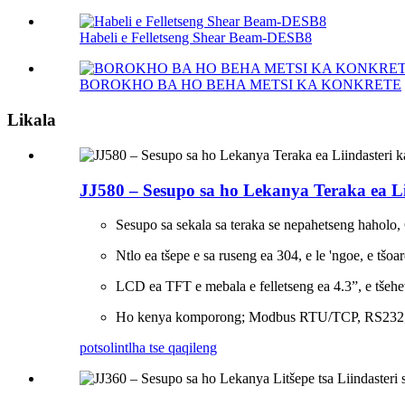
Habeli e Felletseng Shear Beam-DESB8
BOROKHO BA HO BEHA METSI KA KONKRETE
Likala
JJ580 – Sesupo sa ho Lekanya Teraka ea L
Sesupo sa sekala sa teraka se nepahetseng haholo,
Ntlo ea tšepe e sa ruseng ea 304, e le 'ngoe, e tšoa
LCD ea TFT e mebala e felletseng ea 4.3”, e tšehets
Ho kenya komporong; Modbus RTU/TCP, RS232
potso
lintlha tse qaqileng