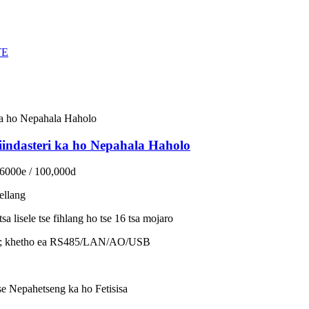
iindasteri ka ho Nepahala Haholo
 6000e / 100,000d
rellang
a lisele tse fihlang ho tse 16 tsa mojaro
; khetho ea RS485/LAN/AO/USB