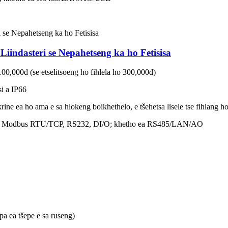
Liindasteri se Nepahetseng ka ho Fetisisa
00,000d (se etselitsoeng ho fihlela ho 300,000d)
si a IP66
rine ea ho ama e sa hlokeng boikhethelo, e tšehetsa lisele tse fihlang h
g; Modbus RTU/TCP, RS232, DI/O; khetho ea RS485/LAN/AO
epa ea tšepe e sa ruseng)