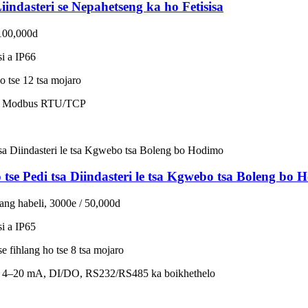
indasteri se Nepahetseng ka ho Fetisisa
 100,000d
si a IP66
ho tse 12 tsa mojaro
g; Modbus RTU/TCP
tse Pedi tsa Diindasteri le tsa Kgwebo tsa Boleng bo 
oang habeli, 3000e / 50,000d
si a IP65
e fihlang ho tse 8 tsa mojaro
; 4–20 mA, DI/DO, RS232/RS485 ka boikhethelo