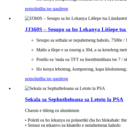
potso
lintlha tse qaqileng
JJ360S – Sesupo sa ho Lekanya Litšepe tsa 
Sesupo sa sethala se nepahetseng haholo, 7500e / 1
Matlo a tšepe e sa ruseng a 304, a sa keneleng met
Pontšo ea 'mala oa TFT ea lisenthimithara tse 7 / sk
Ho kenya leboteng, komporong, kapa kholomon
potso
lintlha tse qaqileng
Sekala sa Sephutheloana sa Letoto la PSA
Chassis e tiileng ea aluminium
• Poleiti ea ho lekanya ea polasetiki (ha ho hlokahale: th
• Sensor ea tekanyo ea khatello e nepahetseng haholo