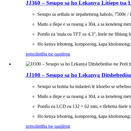
JJ360 – Sesupo sa ho Lekanya Litšepe tsa Li
Sesupo sa sethala se nepahetseng haholo, 7500e /
Matlo a tšepe e sa ruseng a 304, a sa keneleng met
Pontšo ea 'mala oa TFT ea 4.3”, lisele tse fihlang 
Ho kenya leboteng, komporong, kapa kholomon
potso
lintlha tse qaqileng
JJ100 – Sesupo sa ho Lekanya Ditshebediso 
Sesupo sa boima ba indasteri le khoebo se sebelis
Matlo a tšepe e sa ruseng a 304, a sa keneleng met
Pontšo ea LCD ea 132 × 62 mm, e tšehetsa lisele ts
Ho kenya leboteng, komporong, kapa kholomong
potso
lintlha tse qaqileng