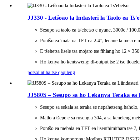
JJ330 - Letšoao la Indasteri la Taolo ea Ts'e
Sesupo sa taolo ea ts'ebetso e nyane, 3000e / 100,
Pontšo ea 'mala oa TFT ea 2.4”, lenane la mela 
E tšehetsa lisele tsa mojaro tse fihlang ho 12 × 
Ho kenya ho kentsweng; di-output tse 2 tse tloaele
potso
lintlha tse qaqileng
JJ580S – Sesupo sa ho Lekanya Teraka ea 
Sesupo sa sekala sa teraka se nepahetseng haholo,
Matlo a tšepe e sa ruseng a 304, a sa keneleng met
Pontšo ea mebala ea TFT ea lisenthimithara tse 7
Ho kenya komporong; Modbus RTU/TCP, RS232