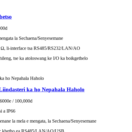
betso
000d
e mengata la Sechaena/Senyesemane
350 Ω, li-interface tsa RS485/RS232/LAN/AO
hileng, tse ka atoloswang ke I/O ka boikgethelo
Liindasteri ka ho Nepahala Haholo
 6000e / 100,000d
si a IP66
, lenane la mela e mengata, la Sechaena/Senyesemane
; khetho ea RS485/LAN/AO/USB