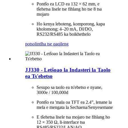
Pontšo ea LCD ea 132 × 62 mm, e
tšehetsa lisele tse fihlang ho tse 8 tsa
mojaro
Ho kenya leboteng, komporong, kapa
kholomong; 4–20 mA, DI/DO,
RS232/RS485 ka boikhethelo
potso
lintlha tse qaqileng
JJ330 - Letšoao la Indasteri la Taolo
ea Ts'ebetso
Sesupo sa taolo ea ts'ebetso e nyane,
3000e / 100,000d
Pontšo ea 'mala oa TFT ea 2.4”, lenane la
mela e mengata la Sechaena/Senyesemane
E tšehetsa lisele tsa mojaro tse fihlang ho
12 × 350 Ω, li-interface tsa
RS485/RS232/LAN/AO