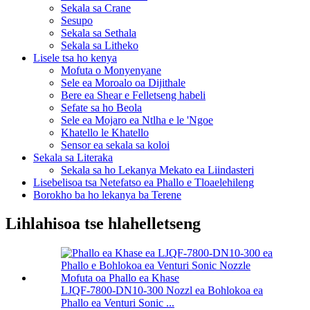
Sekala sa Crane
Sesupo
Sekala sa Sethala
Sekala sa Litheko
Lisele tsa ho kenya
Mofuta o Monyenyane
Sele ea Moroalo oa Dijithale
Bere ea Shear e Felletseng habeli
Sefate sa ho Beola
Sele ea Mojaro ea Ntlha e le 'Ngoe
Khatello le Khatello
Sensor ea sekala sa koloi
Sekala sa Literaka
Sekala sa ho Lekanya Mekato ea Liindasteri
Lisebelisoa tsa Netefatso ea Phallo e Tloaelehileng
Borokho ba ho lekanya ba Terene
Lihlahisoa tse hlahelletseng
LJQF-7800-DN10-300 Nozzl ea Bohlokoa ea
Phallo ea Venturi Sonic ...