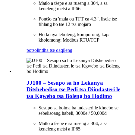
Matlo a tšepe e sa ruseng a 304, a sa
keneleng metsi a IP66
Pontšo ea 'mala oa TFT ea 4.3”, lisele tse
fihlang ho tse 12 tsa mojaro
Ho kenya leboteng, komporong, kapa
kholomong; Modbus RTU/TCP
potso
lintlha tse qaqileng
JJ100 – Sesupo sa ho Lekanya
Ditshebediso tse Pedi tsa Diindasteri le
tsa Kgwebo tsa Boleng bo Hodimo
Sesupo sa boima ba indasteri le khoebo se
sebelisoang habeli, 3000e / 50,000d
Matlo a tšepe e sa ruseng a 304, a sa
keneleng metsi a IP65