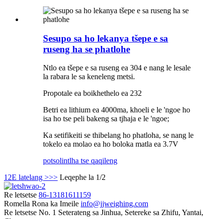
Sesupo sa ho lekanya tšepe e sa
ruseng ha se phatlohe
Ntlo ea tšepe e sa ruseng ea 304 e nang le lesale
la rabara le sa keneleng metsi.
Propotale ea boikhethelo ea 232
Betri ea lithium ea 4000ma, khoeli e le 'ngoe ho
isa ho tse peli bakeng sa tjhaja e le 'ngoe;
Ka setifikeiti se thibelang ho phatloha, se nang le
tokelo ea molao ea ho boloka matla ea 3.7V
potso
lintlha tse qaqileng
1
2
E latelang >
>>
Leqephe la 1/2
Re letsetse
86-13181611159
Romella Rona ka Imeile
info@jjweighing.com
Re letsetse
No. 1 Seterateng sa Jinhua, Setereke sa Zhifu, Yantai,