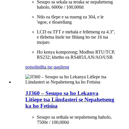
Sesupo sa sekala sa teraka se nepahetseng
haholo, 6000e / 100,000d
Ntlo ea tšepe e sa ruseng ea 304, e le
'ngoe, e tšoarellang
LCD ea TFT e mebala e felletseng ea 4.3”,
e tšehetsa lisele tse fihlang ho tse 16 tsa
mojaro
Ho kenya komporong; Modbus RTU/TCP,
RS232; khetho ea RS485/LAN/AO/USB
potso
lintlha tse qaqileng
JJ360 – Sesupo sa ho Lekanya
Litšepe tsa Liindasteri se Nepahetseng
ka ho Fetisisa
Sesupo sa sethala se nepahetseng haholo,
7500e / 100,000d