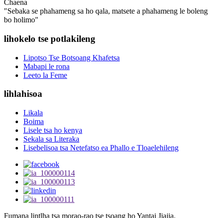
Chaena
"Sebaka se phahameng sa ho qala, matsete a phahameng le boleng
bo holimo"
lihokelo tse potlakileng
Lipotso Tse Botsoang Khafetsa
Mabapi le rona
Leeto la Feme
lihlahisoa
Likala
Boima
Lisele tsa ho kenya
Sekala sa Literaka
Lisebelisoa tsa Netefatso ea Phallo e Tloaelehileng
Fumana lintlha tsa morao-rao tse tsoang ho Yantai Jiajia.