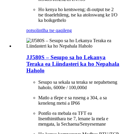
Ho kenya ho kentsweng; di-output tse 2
tse tloaelehileng, tse ka atoloswang ke I/O
ka boikgethelo
potso
lintlha tse qaqileng
JJ580S – Sesupo sa ho Lekanya
Teraka ea Liindasteri ka ho Nepahala
Haholo
Sesupo sa sekala sa teraka se nepahetseng
haholo, 6000e / 100,000d
Matlo a tšepe e sa ruseng a 304, a sa
keneleng metsi a IP66
Pontšo ea mebala ea TFT ea
lisenthimithara tse 7, lenane la mela e
mengata, la Sechaena/Senyesemane