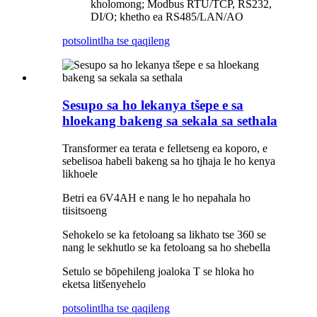
kholomong; Modbus RTU/TCP, RS232,
DI/O; khetho ea RS485/LAN/AO
potso
lintlha tse qaqileng
Sesupo sa ho lekanya tšepe e sa
hloekang bakeng sa sekala sa sethala
Transformer ea terata e felletseng ea koporo, e
sebelisoa habeli bakeng sa ho tjhaja le ho kenya
likhoele
Betri ea 6V4AH e nang le ho nepahala ho
tiisitsoeng
Sehokelo se ka fetoloang sa likhato tse 360 ​​se
nang le sekhutlo se ka fetoloang sa ho shebella
Setulo se bōpehileng joaloka T se hloka ho
eketsa litšenyehelo
potso
lintlha tse qaqileng