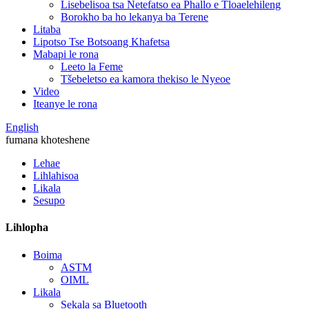
Lisebelisoa tsa Netefatso ea Phallo e Tloaelehileng
Borokho ba ho lekanya ba Terene
Litaba
Lipotso Tse Botsoang Khafetsa
Mabapi le rona
Leeto la Feme
Tšebeletso ea kamora thekiso le Nyeoe
Video
Iteanye le rona
English
fumana khoteshene
Lehae
Lihlahisoa
Likala
Sesupo
Lihlopha
Boima
ASTM
OIML
Likala
Sekala sa Bluetooth