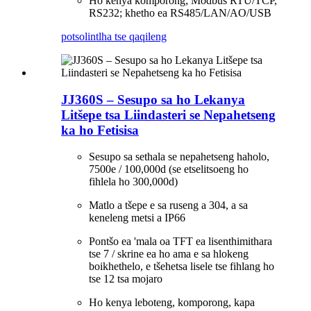
Ho kenya komporong; Modbus RTU/TCP,
RS232; khetho ea RS485/LAN/AO/USB
potso
lintlha tse qaqileng
JJ360S – Sesupo sa ho Lekanya
Litšepe tsa Liindasteri se Nepahetseng
ka ho Fetisisa
Sesupo sa sethala se nepahetseng haholo,
7500e / 100,000d (se etselitsoeng ho
fihlela ho 300,000d)
Matlo a tšepe e sa ruseng a 304, a sa
keneleng metsi a IP66
Pontšo ea 'mala oa TFT ea lisenthimithara
tse 7 / skrine ea ho ama e sa hlokeng
boikhethelo, e tšehetsa lisele tse fihlang ho
tse 12 tsa mojaro
Ho kenya leboteng, komporong, kapa