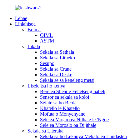
Lehae
Lihlahisoa
Boima
OIML
ASTM
Likala
Sekala sa Sethala
Sekala sa Litheko
Sesupo
Sekala sa Crane
Sekala sa Deske
Sekala se sa keneleng metsi
Lisele tsa ho kenya
Bere ea Shear e Felletseng habeli
Sensor ea sekala sa koloi
Sefate sa ho Beola
Khatello le Khatello
Mofuta o Monyenyane
Sele ea Mojaro ea Ntlha e le 'Ngoe
Sele ea Moroalo oa Dijithale
Sekala sa Literaka
Sekala sa ho Lekanya Mekato ea Liindasteri