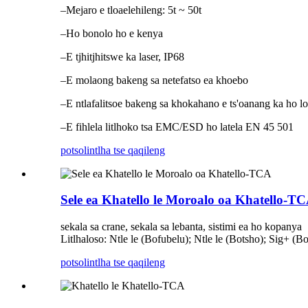
–Mejaro e tloaelehileng: 5t ~ 50t
–Ho bonolo ho e kenya
–E tjhitjhitswe ka laser, IP68
–E molaong bakeng sa netefatso ea khoebo
–E ntlafalitsoe bakeng sa khokahano e ts'oanang ka ho lo
–E fihlela litlhoko tsa EMC/ESD ho latela EN 45 501
potso
lintlha tse qaqileng
Sele ea Khatello le Moroalo oa Khatello-T
sekala sa crane, sekala sa lebanta, sistimi ea ho kopanya
Litlhaloso: Ntle le (Bofubelu); Ntle le (Botsho); Sig+ (B
potso
lintlha tse qaqileng