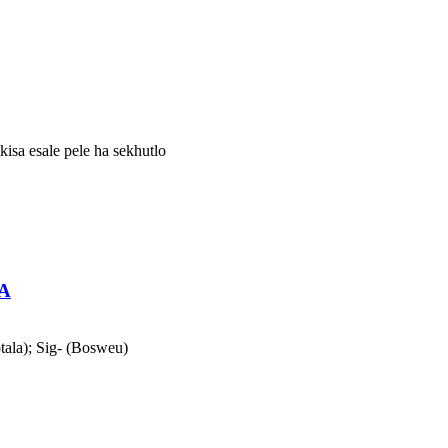
kisa esale pele ha sekhutlo
CA
otala); Sig- (Bosweu)