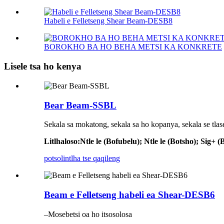
Habeli e Felletseng Shear Beam-DESB8
BOROKHO BA HO BEHA METSI KA KONKRETE
Lisele tsa ho kenya
Bear Beam-SSBL
Sekala sa mokatong, sekala sa ho kopanya, sekala se tlase
Litlhaloso
:
Ntle le (Bofubelu); Ntle le (Botsho); Sig+ (
potso
lintlha tse qaqileng
Beam e Felletseng habeli ea Shear-DESB6
–Mosebetsi oa ho itsosolosa