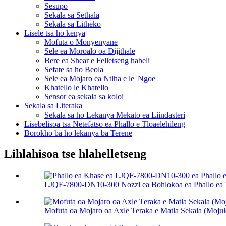
Sesupo
Sekala sa Sethala
Sekala sa Litheko
Lisele tsa ho kenya
Mofuta o Monyenyane
Sele ea Moroalo oa Dijithale
Bere ea Shear e Felletseng habeli
Sefate sa ho Beola
Sele ea Mojaro ea Ntlha e le 'Ngoe
Khatello le Khatello
Sensor ea sekala sa koloi
Sekala sa Literaka
Sekala sa ho Lekanya Mekato ea Liindasteri
Lisebelisoa tsa Netefatso ea Phallo e Tloaelehileng
Borokho ba ho lekanya ba Terene
Lihlahisoa tse hlahelletseng
LJQF-7800-DN10-300 Nozzl ea Bohlokoa ea Phallo ea Ve
Mofuta oa Mojaro oa Axle Teraka e Matla Sekala (Mojule