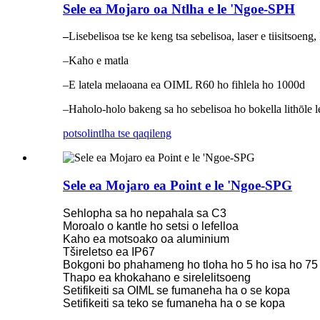
Sele ea Mojaro oa Ntlha e le 'Ngoe-SPH
–
Lisebelisoa tse ke keng tsa sebelisoa, laser e tiisitsoeng,
–Kaho e matla
–E latela melaoana ea OIML R60 ho fihlela ho 1000d
–Haholo-holo bakeng sa ho sebelisoa ho bokella lithōle l
potso
lintlha tse qaqileng
Sele ea Mojaro ea Point e le 'Ngoe-SPG
Sehlopha sa ho nepahala sa C3
Moroalo o kantle ho setsi o lefelloa
Kaho ea motsoako oa aluminium
Tšireletso ea IP67
Bokgoni bo phahameng ho tloha ho 5 ho isa ho 75
Thapo ea khokahano e sirelelitsoeng
Setifikeiti sa OIML se fumaneha ha o se kopa
Setifikeiti sa teko se fumaneha ha o se kopa