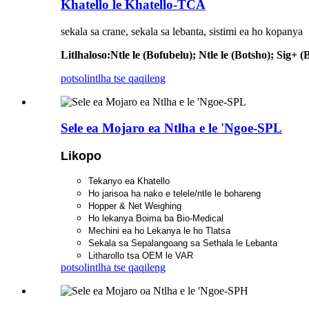
Khatello le Khatello-TCA
sekala sa crane, sekala sa lebanta, sistimi ea ho kopanya
Litlhaloso
:
Ntle le (Bofubelu); Ntle le (Botsho); Sig+ (
potso
lintlha tse qaqileng
Sele ea Mojaro ea Ntlha e le 'Ngoe-SPL
Likopo
Tekanyo ea Khatello
Ho jarisoa ha nako e telele/ntle le bohareng
Hopper & Net Weighing
Ho lekanya Boima ba Bio-Medical
Mechini ea ho Lekanya le ho Tlatsa
Sekala sa Sepalangoang sa Sethala le Lebanta
Litharollo tsa OEM le VAR
potso
lintlha tse qaqileng