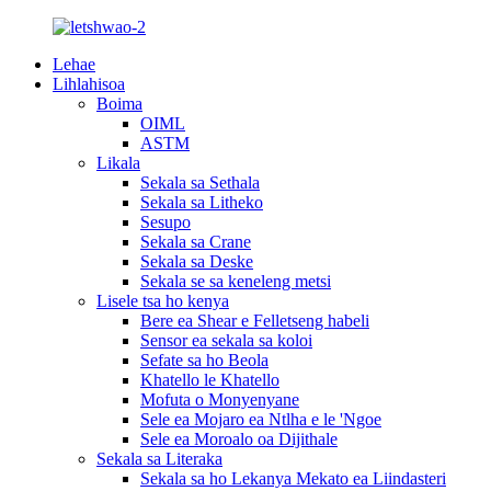
Lehae
Lihlahisoa
Boima
OIML
ASTM
Likala
Sekala sa Sethala
Sekala sa Litheko
Sesupo
Sekala sa Crane
Sekala sa Deske
Sekala se sa keneleng metsi
Lisele tsa ho kenya
Bere ea Shear e Felletseng habeli
Sensor ea sekala sa koloi
Sefate sa ho Beola
Khatello le Khatello
Mofuta o Monyenyane
Sele ea Mojaro ea Ntlha e le 'Ngoe
Sele ea Moroalo oa Dijithale
Sekala sa Literaka
Sekala sa ho Lekanya Mekato ea Liindasteri