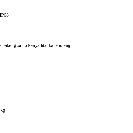
 IP68
e bakeng sa ho kenya litanka leboteng
 kg