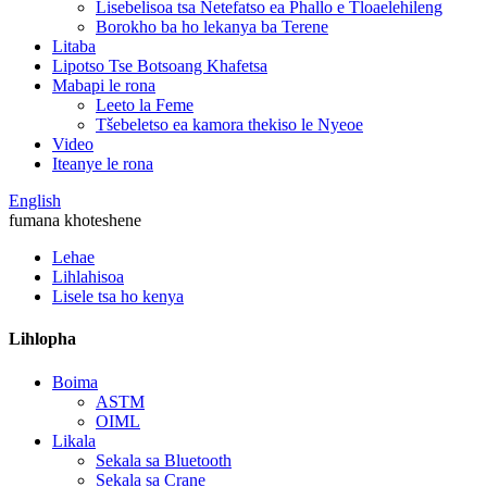
Lisebelisoa tsa Netefatso ea Phallo e Tloaelehileng
Borokho ba ho lekanya ba Terene
Litaba
Lipotso Tse Botsoang Khafetsa
Mabapi le rona
Leeto la Feme
Tšebeletso ea kamora thekiso le Nyeoe
Video
Iteanye le rona
English
fumana khoteshene
Lehae
Lihlahisoa
Lisele tsa ho kenya
Lihlopha
Boima
ASTM
OIML
Likala
Sekala sa Bluetooth
Sekala sa Crane